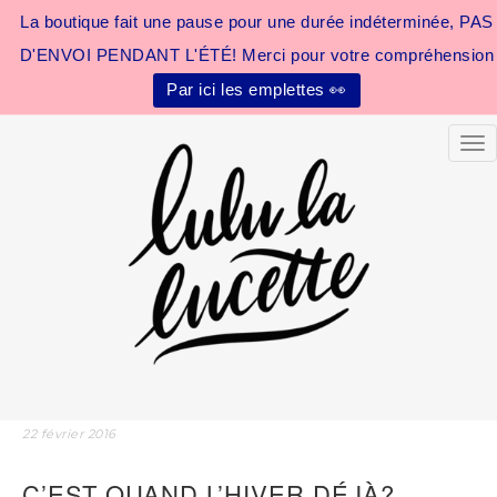
La boutique fait une pause pour une durée indéterminée, PAS
D'ENVOI PENDANT L'ÉTÉ! Merci pour votre compréhension
Par ici les emplettes 👀
Tog
22 février 2016
C’EST QUAND L’HIVER DÉJÀ?