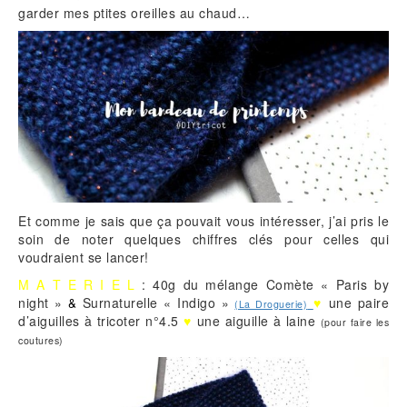
garder mes ptites oreilles au chaud…
Et comme je sais que ça pouvait vous intéresser, j’ai pris le
soin de noter quelques chiffres clés pour celles qui
voudraient se lancer!
M A T E R I E L
: 40g du mélange Comète « Paris by
night »
Surnaturelle « Indigo »
♥
une paire
&
(La Droguerie)
d’aiguilles à tricoter n°4.5
♥
une aiguille à laine
(pour faire les
coutures)