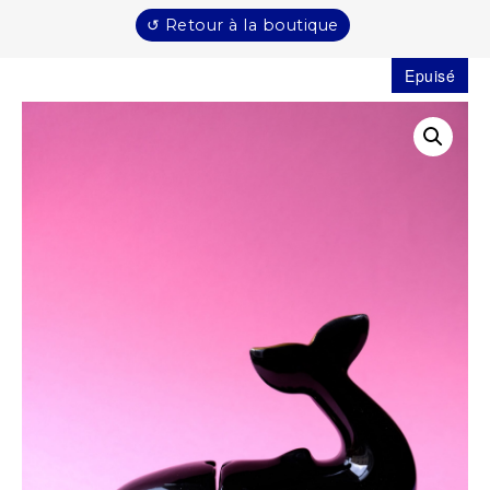
↺ Retour à la boutique
Epuisé