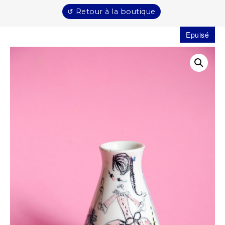
↺ Retour à la boutique
Epuisé