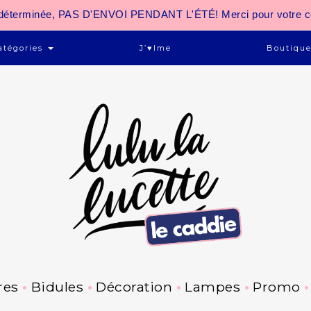
 indéterminée, PAS D'ENVOI PENDANT L'ÉTÉ! Merci pour votre 
atégories
J’♥ime
Boutiqu
res
Bidules
Décoration
Lampes
Promo