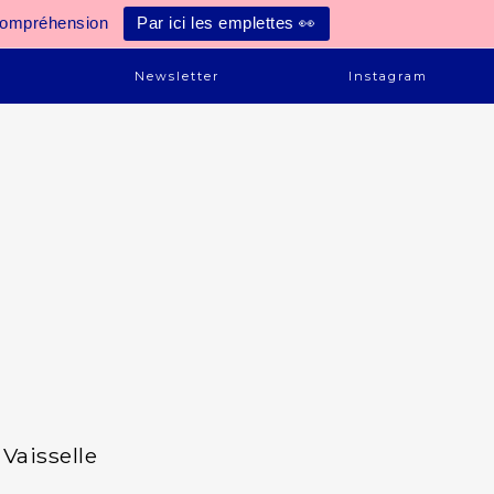
compréhension
Par ici les emplettes 👀
e
Newsletter
Instagram
Vaisselle