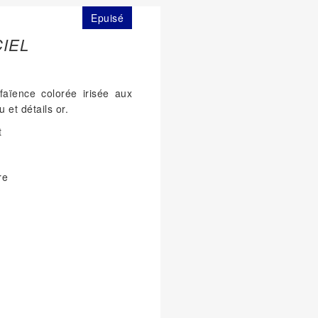
Epuisé
IEL
faïence colorée irisée aux
u et détails or.
t
re