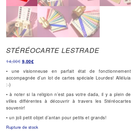
STÉRÉOCARTE LESTRADE
Le
Le
14,00
€
9,00
€
prix
prix
• une visionneuse en parfait état de fonctionnement
initial
actuel
accompagnée d’un lot de cartes spéciale Lourdes! Alléluia
était :
est :
:-)
14,00€.
9,00€.
• à noter si la religion n’est pas votre dada, il y a plein de
villes différentes à découvrir à travers les Stéréocartes
souvenir!
• un joli petit objet d’antan pour petits et grands!
Rupture de stock