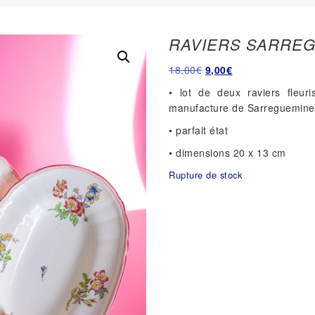
RAVIERS SARRE
Le
Le
18,00
€
9,00
€
prix
prix
• lot de deux raviers fleur
initial
actuel
manufacture de Sarreguemine
était :
est :
• parfait état
18,00€.
9,00€.
• dimensions 20 x 13 cm
Rupture de stock