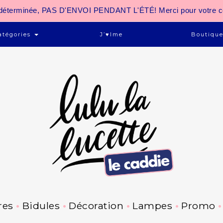
 indéterminée, PAS D'ENVOI PENDANT L'ÉTÉ! Merci pour votre 
atégories
J’♥ime
Boutiqu
res
Bidules
Décoration
Lampes
Promo