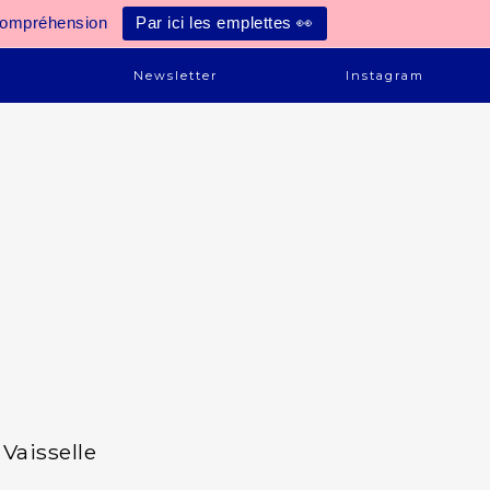
compréhension
Par ici les emplettes 👀
e
Newsletter
Instagram
Vaisselle