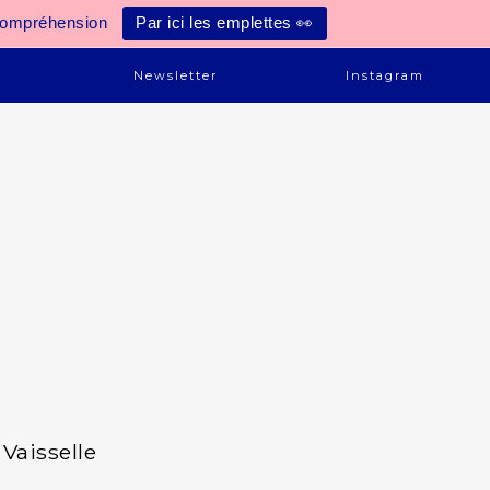
compréhension
Par ici les emplettes 👀
e
Newsletter
Instagram
Vaisselle