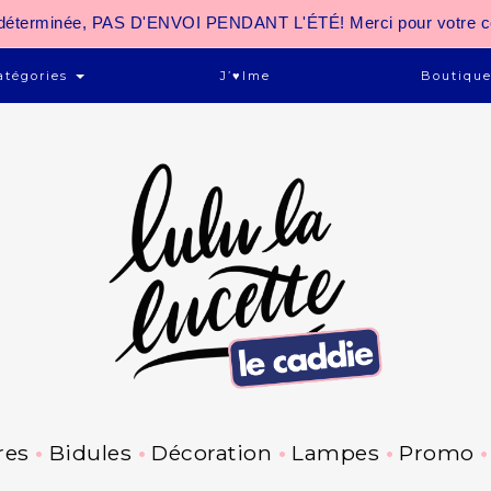
 indéterminée, PAS D'ENVOI PENDANT L'ÉTÉ! Merci pour votre 
atégories
J’♥ime
Boutiqu
res
Bidules
Décoration
Lampes
Promo