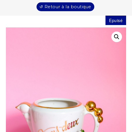
↺ Retour à la boutique
Epuisé