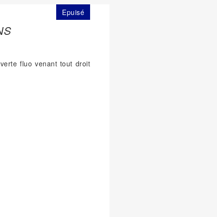
Epuisé
NS
erte fluo venant tout droit