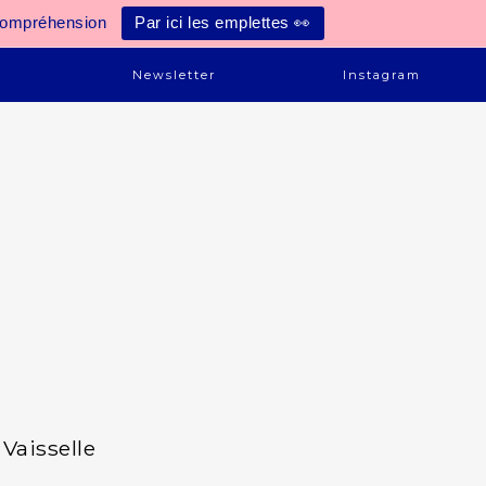
compréhension
Par ici les emplettes 👀
e
Newsletter
Instagram
Vaisselle