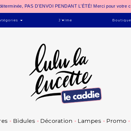
 indéterminée, PAS D'ENVOI PENDANT L'ÉTÉ! Merci pour votre 
atégories
J’♥ime
Boutiqu
res
Bidules
Décoration
Lampes
Promo