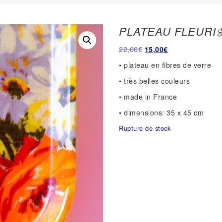
PLATEAU FLEURI
Le
Le
22,00
€
15,00
€
prix
prix
• plateau en fibres de verre
initial
actuel
• très belles couleurs
était :
est :
22,00€.
15,00€.
• made in France
• dimensions: 35 x 45 cm
Rupture de stock