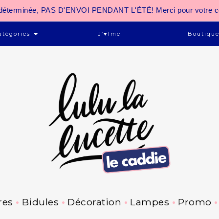
 indéterminée, PAS D'ENVOI PENDANT L'ÉTÉ! Merci pour votre 
atégories
J’♥ime
Boutiqu
res
Bidules
Décoration
Lampes
Promo