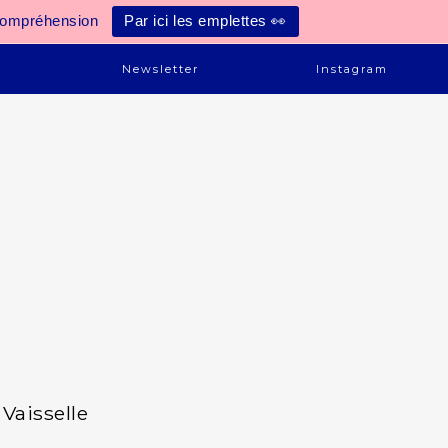
compréhension
Par ici les emplettes 👀
e
Newsletter
Instagram
Vaisselle