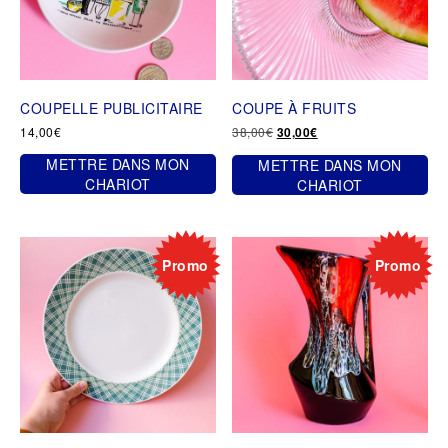
COUPELLE PUBLICITAIRE
COUPE À FRUITS
Le
Le
14,00
€
38,00
€
30,00
€
prix
prix
METTRE DANS MON
METTRE DANS MON
initial
actuel
était :
est :
CHARIOT
CHARIOT
38,00€.
30,00€.
Promo
Promo