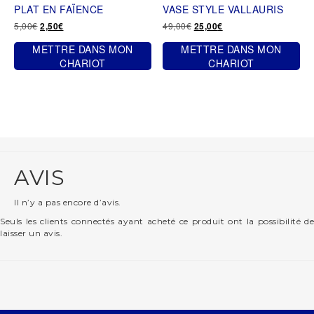
PLAT EN FAÏENCE
VASE STYLE VALLAURIS
Le
Le
Le
Le
5,00
€
49,00
€
2,50
€
25,00
€
prix
prix
prix
prix
METTRE DANS MON
METTRE DANS MON
initial
actuel
initial
actuel
était :
est :
était :
est :
CHARIOT
CHARIOT
5,00€.
2,50€.
49,00€.
25,00€.
AVIS
Il n’y a pas encore d’avis.
Seuls les clients connectés ayant acheté ce produit ont la possibilité de
laisser un avis.