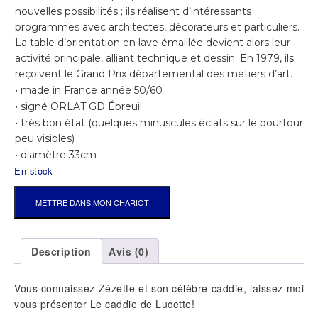
nouvelles possibilités ; ils réalisent d’intéressants
programmes avec architectes, décorateurs et particuliers.
La table d’orientation en lave émaillée devient alors leur
activité principale, alliant technique et dessin. En 1979, ils
reçoivent le Grand Prix départemental des métiers d’art.
• made in
France année
50/60
• signé ORLAT GD Ébreuil
•
très
bon
état
(
quelques minuscules éclats sur
le
pourtour
peu visibles)
•
diamètre
33cm
En stock
QUANTITÉ
METTRE DANS MON CHARIOT
DE
PLAT
GILBERT
Description
Avis (0)
&
DENISE
Vous connaissez Zézette et son célèbre caddie, laissez moi
ORLAT
vous présenter Le caddie de Lucette!