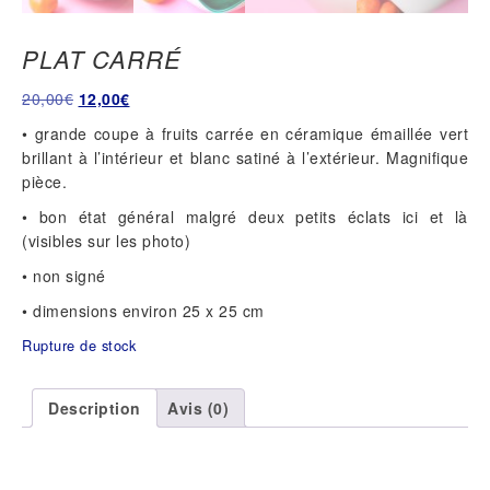
PLAT CARRÉ
Le
Le
20,00
€
12,00
€
prix
prix
• grande coupe à fruits carrée en céramique émaillée vert
initial
actuel
brillant à l’intérieur et blanc satiné à l’extérieur. Magnifique
était :
est :
pièce.
20,00€.
12,00€.
• bon état général malgré deux petits éclats ici et là
(visibles sur les photo)
• non signé
• dimensions environ 25 x 25 cm
Rupture de stock
Description
Avis (0)