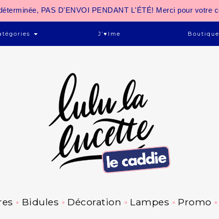
 indéterminée, PAS D'ENVOI PENDANT L'ÉTÉ! Merci pour votre 
atégories
J’♥ime
Boutiqu
res
Bidules
Décoration
Lampes
Promo