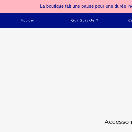
La boutique fait une pause pour une durée
Accueil
Qui Suis-Je ?
C
Accessoi