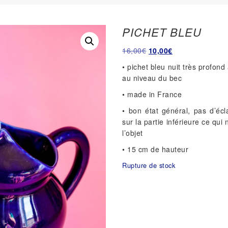
PICHET BLEU
Le
Le
16,00
€
10,00
€
prix
prix
• pichet bleu nuit très profond
initial
actuel
au niveau du bec
était :
est :
• made in France
16,00€.
10,00€.
• bon état général, pas d’écl
sur la partie inférieure ce qui 
l’objet
• 15 cm de hauteur
Rupture de stock