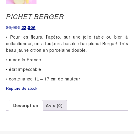
PICHET BERGER
Le
Le
30,00
€
22,00
€
prix
prix
• Pour les fleurs, l’apéro, sur une jolie table ou bien à
initial
actuel
collectionner, on a toujours besoin d’un pichet Berger! Très
était :
est :
beau jaune citron en porcelaine double.
30,00€.
22,00€.
• made in France
• état impeccable
• contenance 1L – 17 cm de hauteur
Rupture de stock
Description
Avis (0)