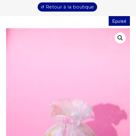
↺ Retour à la boutique
Epuisé