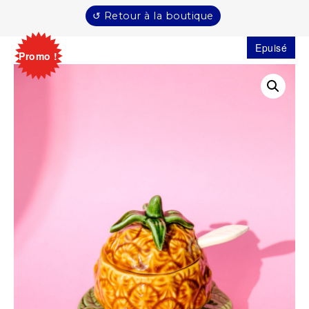
↺ Retour à la boutique
Epuisé
Promo !