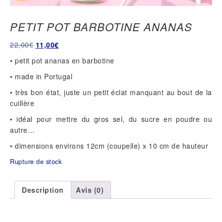
PETIT POT BARBOTINE ANANAS
Le
Le
22,00
€
11,00
€
prix
prix
• petit pot ananas en barbotine
initial
actuel
• made in Portugal
était :
est :
22,00€.
11,00€.
• très bon état, juste un petit éclat manquant au bout de la
cuillère
• idéal pour mettre du gros sel, du sucre en poudre ou
autre…
• dimensions environs 12cm (coupelle) x 10 cm de hauteur
Rupture de stock
Description
Avis (0)