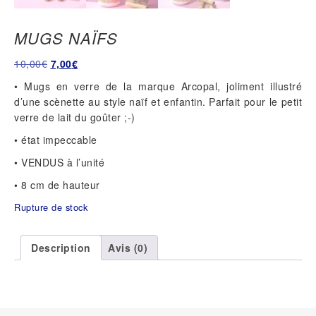
MUGS NAÏFS
Le
Le
10,00
€
7,00
€
prix
prix
• Mugs en verre de la marque Arcopal, joliment illustré
initial
actuel
d’une scènette au style naïf et enfantin. Parfait pour le petit
était :
est :
verre de lait du goûter ;-)
10,00€.
7,00€.
• état impeccable
• VENDUS à l’unité
• 8 cm de hauteur
Rupture de stock
Description
Avis (0)