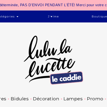
 indéterminée, PAS D'ENVOI PENDANT L'ÉTÉ! Merci pour votre 
atégories
J’♥ime
Boutiqu
res
Bidules
Décoration
Lampes
Promo