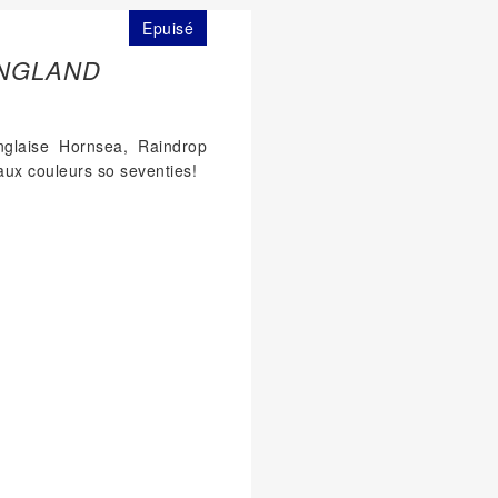
Epuisé
NGLAND
nglaise Hornsea,
Raindrop
aux couleurs so seventies!