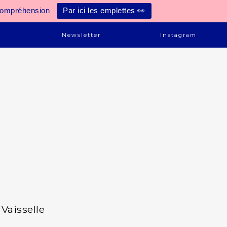
compréhension
Par ici les emplettes 👀
e
Newsletter
Instagram
Vaisselle