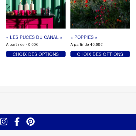
peuvent
peuvent
être
être
choisies
choisies
sur
sur
la
la
page
page
« LES PUCES DU CANAL »
« POPPIES »
du
du
produit
produit
A partir de
40,00
€
A partir de
40,00
€
CHOIX DES OPTIONS
CHOIX DES OPTIONS
Ce
Ce
produit
produit
a
a
plusieurs
plusieurs
variations.
variations.
Les
Les
options
options
peuvent
peuvent
être
être
choisies
choisies
sur
sur
la
la
Instagram
Facebook
Pinterest
page
page