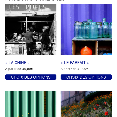
« LA CHINE »
« LE PARFAIT »
A partir de
40,00
€
A partir de
40,00
€
CHOIX DES OPTIONS
CHOIX DES OPTIONS
Ce
Ce
produit
produit
a
a
plusieurs
plusieurs
variations.
variations.
Les
Les
options
options