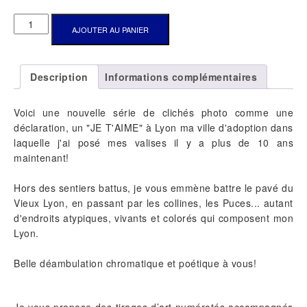
QUANTITÉ
AJOUTER AU PANIER
DE
"INVITATION
AU
Description
Informations complémentaires
VOYAGE"
Voici une nouvelle série de clichés photo comme une
déclaration, un "JE T'AIME" à Lyon ma ville d'adoption dans
laquelle j'ai posé mes valises il y a plus de 10 ans
maintenant!
Hors des sentiers battus, je vous emmène battre le pavé du
Vieux Lyon, en passant par les collines, les Puces... autant
d'endroits atypiques, vivants et colorés qui composent mon
Lyon.
Belle déambulation chromatique et poétique à vous!
Je vous propose des tirages d’art numérotés accompagnés