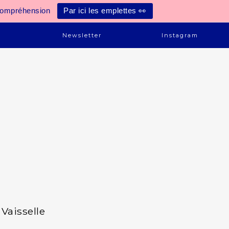
compréhension
Par ici les emplettes 👀
e
Newsletter
Instagram
Vaisselle