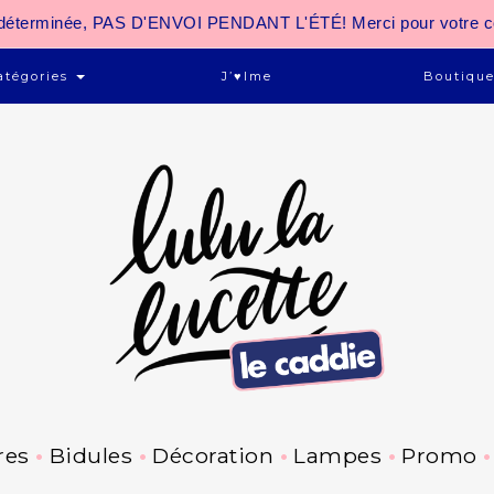
 indéterminée, PAS D'ENVOI PENDANT L'ÉTÉ! Merci pour votre 
atégories
J’♥ime
Boutiqu
res
Bidules
Décoration
Lampes
Promo