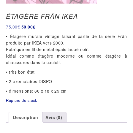
ÉTAGÈRE FRÄN IKEA
Le
Le
75,00
€
50,00
€
prix
prix
• Étagère murale vintage faisant partie de la série Frän
initial
actuel
produite par IKEA vers 2000.
était :
est :
Fabriqué en fil de métal épais laqué noir.
75,00€.
50,00€.
Idéal comme étagère moderne ou comme étagère à
chaussures dans le couloir.
• très bon état
• 2 exemplaires DISPO
• dimensions: 60 x 18 x 29 cm
Rupture de stock
Description
Avis (0)