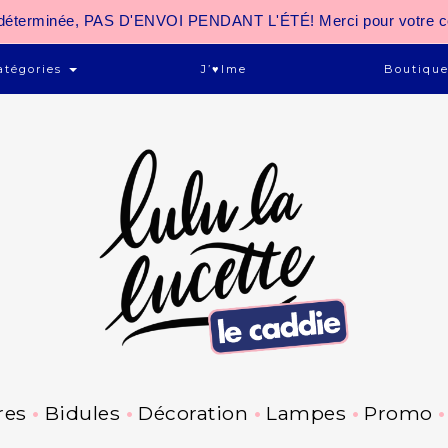
 indéterminée, PAS D'ENVOI PENDANT L'ÉTÉ! Merci pour votre 
atégories
J’♥ime
Boutiqu
res
Bidules
Décoration
Lampes
Promo