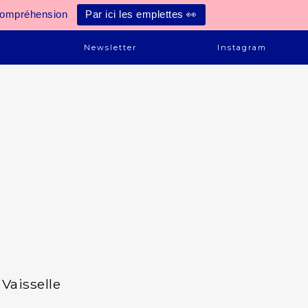
compréhension
Par ici les emplettes 👀
e
Newsletter
Instagram
Vaisselle