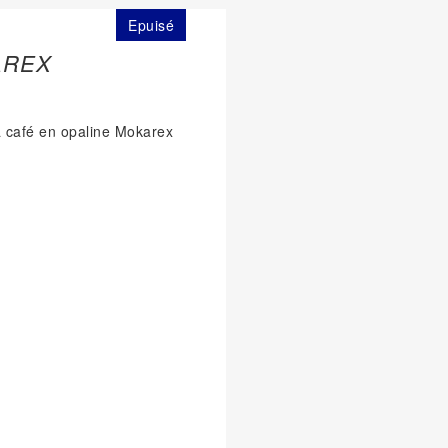
Epuisé
AREX
 à café en opaline Mokarex