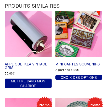
PRODUITS SIMILAIRES
APPLIQUE IKEA VINTAGE
MINI CARTES SOUVENIRS
GRIS
A partir de
5,00
€
50,00
€
CHOIX DES OPTIONS
METTRE DANS MON
Ce
CHARIOT
produit
a
plusieurs
variations.
Promo
Promo
Les