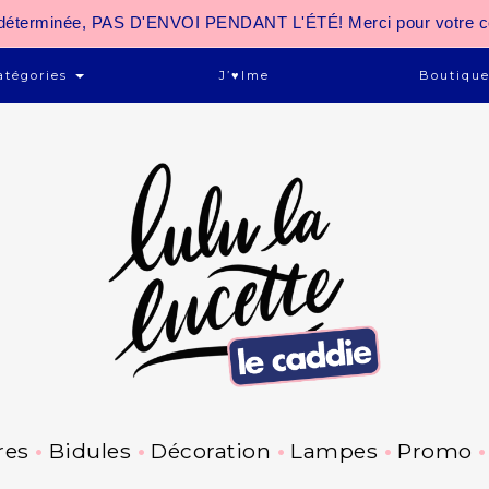
 indéterminée, PAS D'ENVOI PENDANT L'ÉTÉ! Merci pour votre 
atégories
J’♥ime
Boutiqu
res
Bidules
Décoration
Lampes
Promo