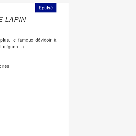
Epuisé
E LAPIN
 plus, le fameux dévidoir à
et mignon :-)
oires