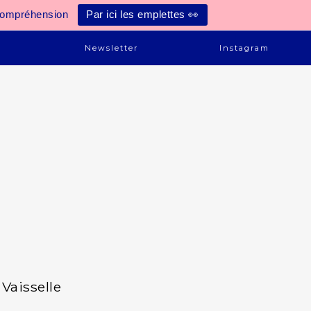
compréhension
Par ici les emplettes 👀
e
Newsletter
Instagram
Vaisselle