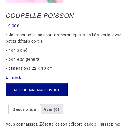
COUPELLE POISSON
19,00
€
• Jolie coupelle poisson en céramique émaillée verte avec
petits détails dorés.
• non signé
• bon état général
• dimensions 22 x 10 cm
En stock
QUANTITÉ
METTRE DANS MON CHARIOT
DE
COUPELLE
POISSON
Description
Avis (0)
Vous connaissez Zézette et son célèbre caddie, laissez moi