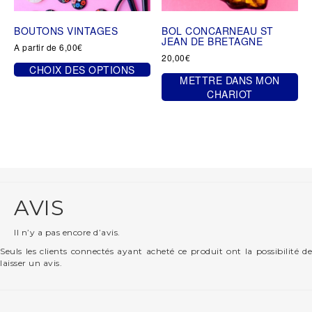
BOUTONS VINTAGES
BOL CONCARNEAU ST
JEAN DE BRETAGNE
A partir de
6,00
€
20,00
€
CHOIX DES OPTIONS
METTRE DANS MON
Ce
CHARIOT
produit
a
plusieurs
variations.
Les
options
peuvent
être
AVIS
choisies
sur
Il n’y a pas encore d’avis.
la
page
Seuls les clients connectés ayant acheté ce produit ont la possibilité de
du
laisser un avis.
produit