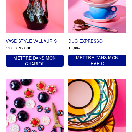
VASE STYLE VALLAURIS
DUO EXPRESSO
Le
Le
49,00
€
16,00
€
25,00
€
prix
prix
METTRE DANS MON
METTRE DANS MON
initial
actuel
était :
est :
CHARIOT
CHARIOT
49,00€.
25,00€.