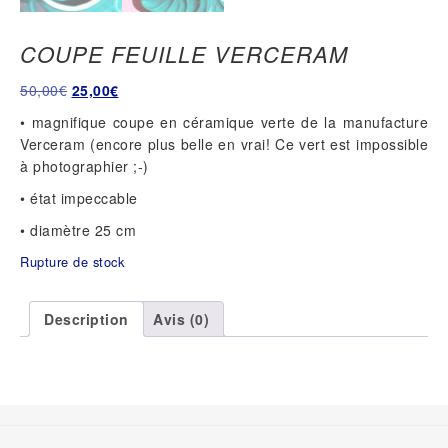
COUPE FEUILLE VERCERAM
Le
Le
50,00
€
25,00
€
prix
prix
• magnifique coupe en céramique verte de la manufacture
initial
actuel
Verceram (encore plus belle en vrai! Ce vert est impossible
était :
est :
à photographier ;-)
50,00€.
25,00€.
• état impeccable
• diamètre 25 cm
Rupture de stock
Description
Avis (0)