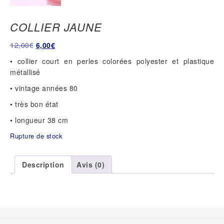
COLLIER JAUNE
Le
Le
12,00
€
6,00
€
prix
prix
• collier court en perles colorées polyester et plastique
initial
actuel
métallisé
était :
est :
• vintage années 80
12,00€.
6,00€.
• très bon état
• longueur 38 cm
Rupture de stock
Description
Avis (0)