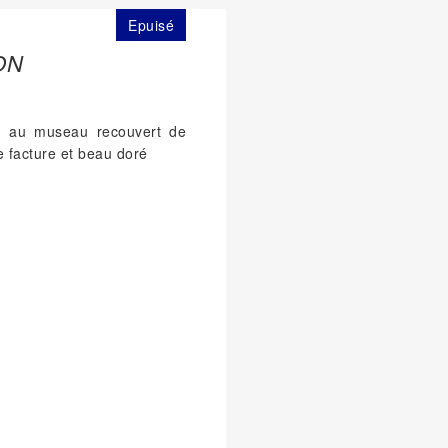
Epuisé
ON
son au museau recouvert de
e facture et beau doré