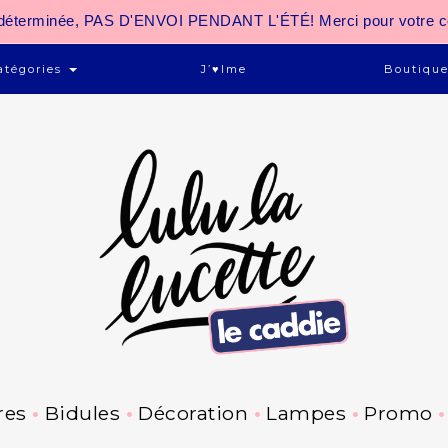
 indéterminée, PAS D'ENVOI PENDANT L'ÉTÉ! Merci pour votre 
atégories
J’♥ime
Boutiqu
res
Bidules
Décoration
Lampes
Promo