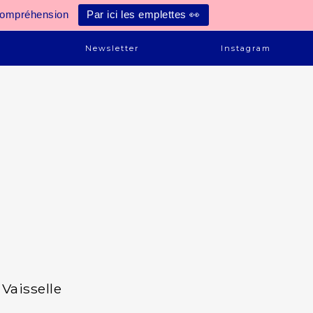
compréhension
Par ici les emplettes 👀
e
Newsletter
Instagram
Vaisselle