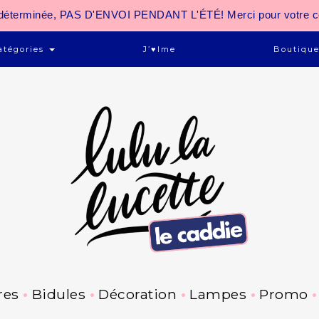
 indéterminée, PAS D'ENVOI PENDANT L'ÉTÉ! Merci pour votre 
atégories
J’♥ime
Boutiqu
res
Bidules
Décoration
Lampes
Promo