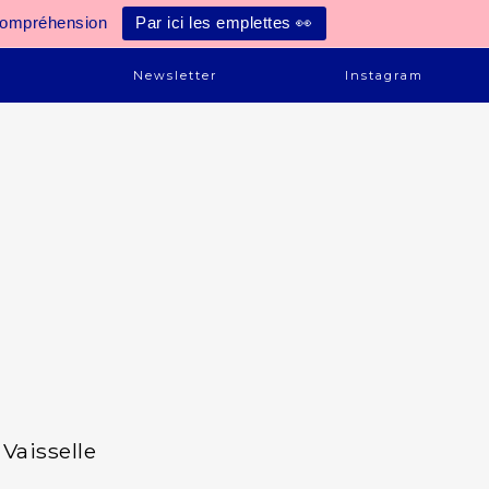
compréhension
Par ici les emplettes 👀
e
Newsletter
Instagram
Vaisselle