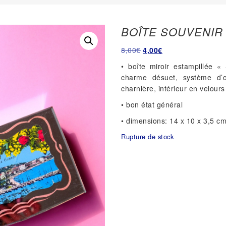
BOÎTE SOUVENIR
Le
Le
8,00
€
4,00
€
prix
prix
• boîte miroir estampillée 
initial
actuel
charme désuet, système d’o
était :
est :
charnière, intérieur en velours
8,00€.
4,00€.
• bon état général
• dimensions: 14 x 10 x 3,5 c
Rupture de stock