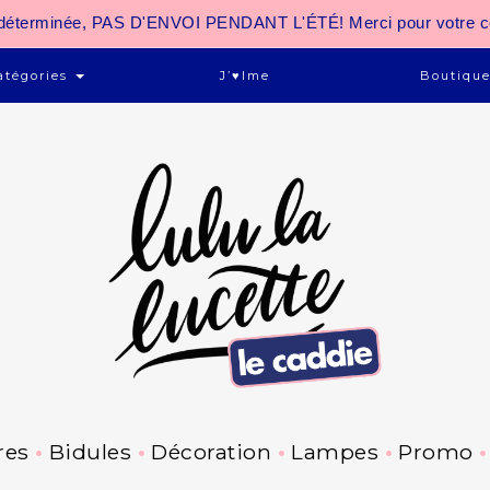
 indéterminée, PAS D'ENVOI PENDANT L'ÉTÉ! Merci pour votre 
atégories
J’♥ime
Boutiqu
res
Bidules
Décoration
Lampes
Promo