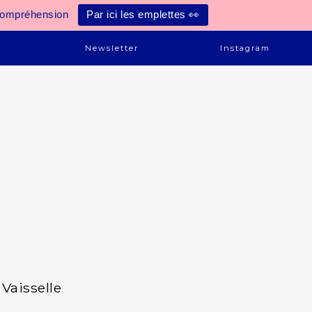
compréhension
Par ici les emplettes 👀
e
Newsletter
Instagram
Vaisselle