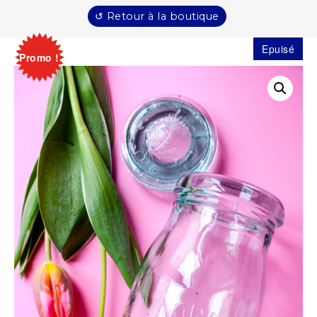
↺ Retour à la boutique
Epuisé
Promo !