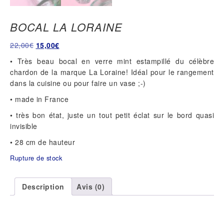
BOCAL LA LORAINE
Le
Le
22,00
€
15,00
€
prix
prix
• Très beau bocal en verre mint estampillé du célèbre
initial
actuel
chardon de la marque La Loraine! Idéal pour le rangement
était :
est :
dans la cuisine ou pour faire un vase ;-)
22,00€.
15,00€.
• made in France
• très bon état, juste un tout petit éclat sur le bord quasi
invisible
• 28 cm de hauteur
Rupture de stock
Description
Avis (0)