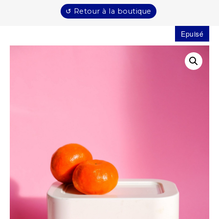
↺ Retour à la boutique
Epuisé