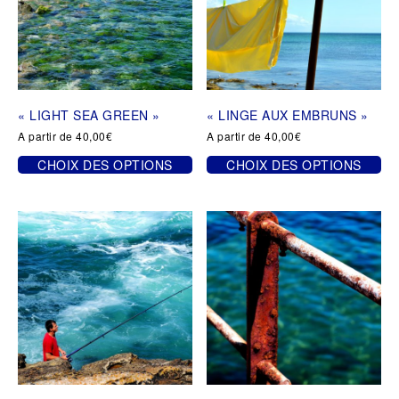
« LIGHT SEA GREEN »
« LINGE AUX EMBRUNS »
A partir de
40,00
€
A partir de
40,00
€
CHOIX DES OPTIONS
CHOIX DES OPTIONS
Ce
Ce
produit
produit
a
a
plusieurs
plusieurs
variations.
variations.
Les
Les
options
options
peuvent
peuvent
être
être
choisies
choisies
sur
sur
la
la
page
page