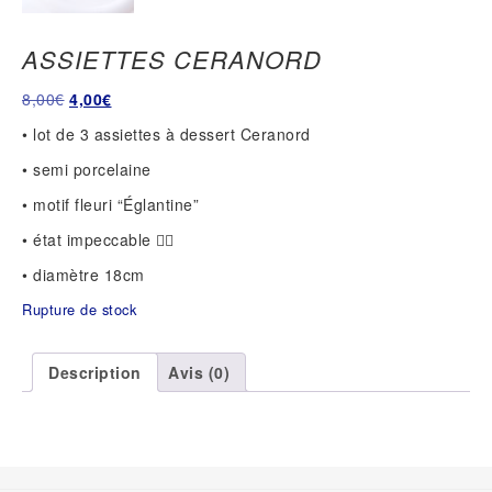
ASSIETTES CERANORD
Le
Le
8,00
€
4,00
€
prix
prix
• lot de 3 assiettes à dessert Ceranord
initial
actuel
• semi porcelaine
était :
est :
8,00€.
4,00€.
• motif fleuri “Églantine”
• état impeccable 👌🏻
• diamètre 18cm
Rupture de stock
Description
Avis (0)