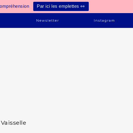
compréhension
Par ici les emplettes 👀
e
Newsletter
Instagram
Vaisselle