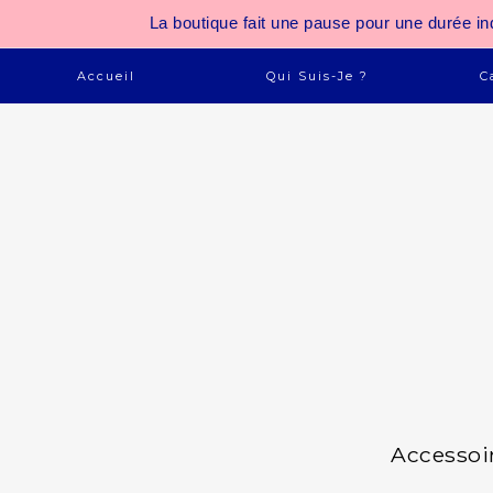
La boutique fait une pause pour une durée
Accueil
Qui Suis-Je ?
C
Accessoi