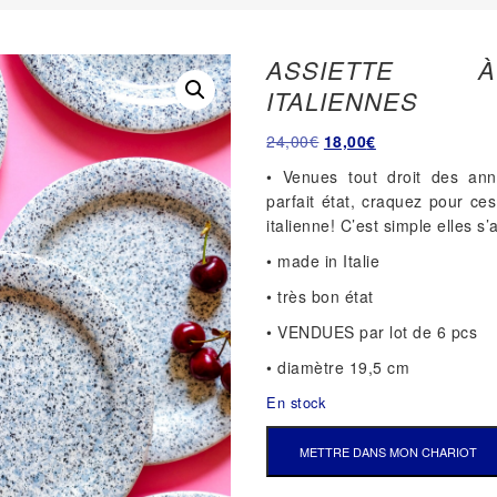
ASSIETTE 
ITALIENNES
Le
Le
24,00
€
18,00
€
prix
prix
• Venues tout droit des an
initial
actuel
parfait état, craquez pour ces
était :
est :
italienne! C’est simple elles s
24,00€.
18,00€.
• made in Italie
• très bon état
• VENDUES par lot de 6 pcs
• diamètre 19,5 cm
En stock
QUANTITÉ
METTRE DANS MON CHARIOT
DE
ASSIETTE