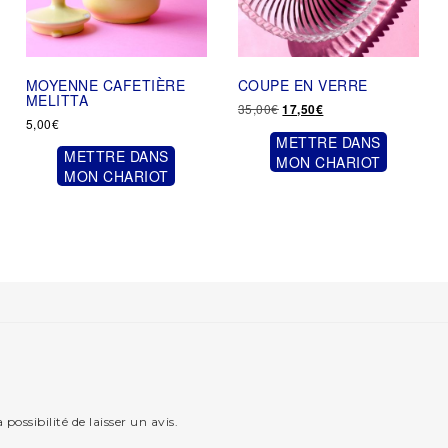
MOYENNE CAFETIÈRE
COUPE EN VERRE
MELITTA
Le
Le
35,00
€
17,50
€
5,00
€
prix
prix
METTRE DANS
initial
actuel
METTRE DANS
était :
est :
MON CHARIOT
MON CHARIOT
35,00€.
17,50€.
possibilité de laisser un avis.