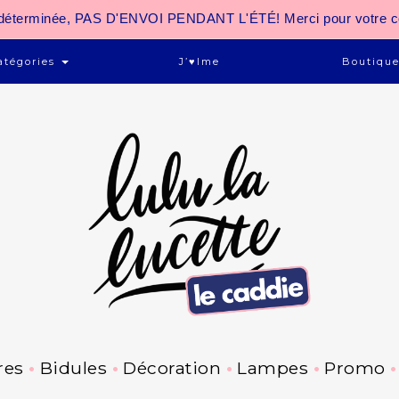
 indéterminée, PAS D'ENVOI PENDANT L'ÉTÉ! Merci pour votre 
atégories
J’♥ime
Boutiqu
res
Bidules
Décoration
Lampes
Promo