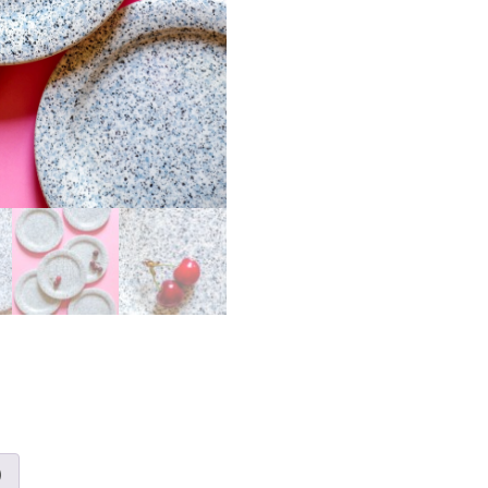
À
DESSERT
ITALIENNES
)