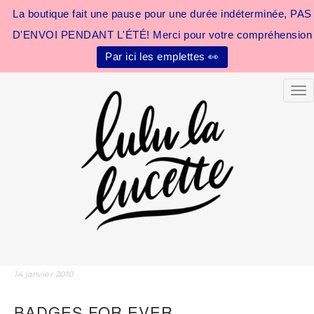
La boutique fait une pause pour une durée indéterminée, PAS
D'ENVOI PENDANT L'ÉTÉ! Merci pour votre compréhension
Par ici les emplettes 👀
Tog
14 janvier 2010
BADGES FOR EVER…