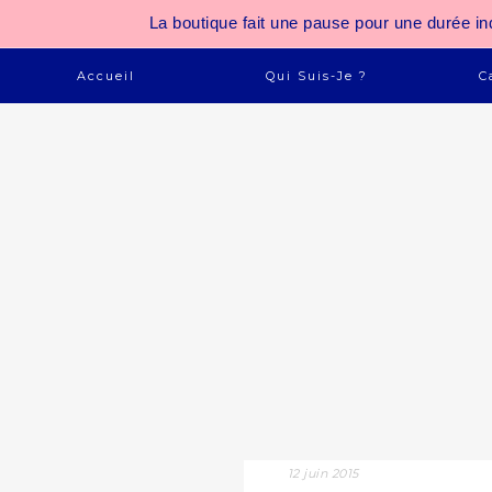
La boutique fait une pause pour une durée
Accueil
Qui Suis-Je ?
C
12 juin 2015