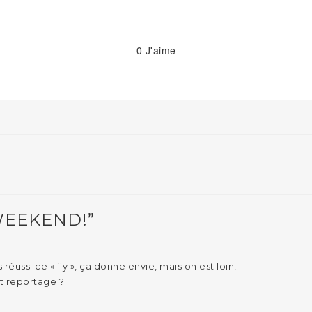
0
J'aime
WEEKEND!”
réussi ce « fly », ça donne envie, mais on est loin!
it reportage ?