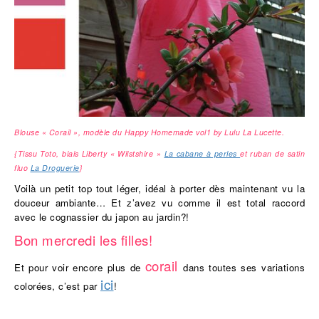
Blouse « Corail », modèle du Happy Homemade vol1 by Lulu La Lucette.
{Tissu Toto, biais Liberty « Wilstshire »
La cabane à perles
et ruban de satin
fluo
La Droguerie
}
Voilà un petit top tout léger, idéal à porter dès maintenant vu la
douceur ambiante… Et z’avez vu comme il est total raccord
avec le cognassier du japon au jardin?!
Bon mercredi les filles!
corail
E
t pour voir encore plus de
dans toutes ses variations
ici
colorées, c’est par
!