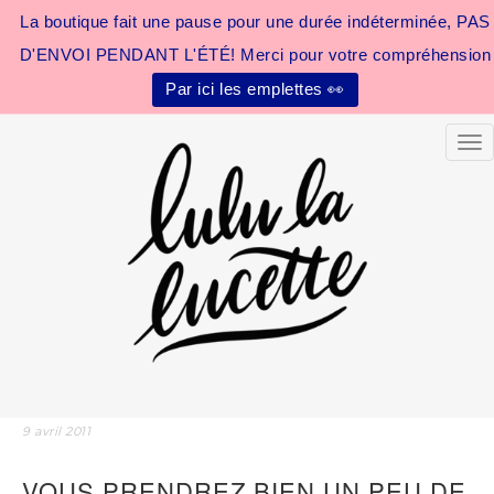
La boutique fait une pause pour une durée indéterminée, PAS
D'ENVOI PENDANT L'ÉTÉ! Merci pour votre compréhension
Par ici les emplettes 👀
Tog
9 avril 2011
VOUS PRENDREZ BIEN UN PEU DE