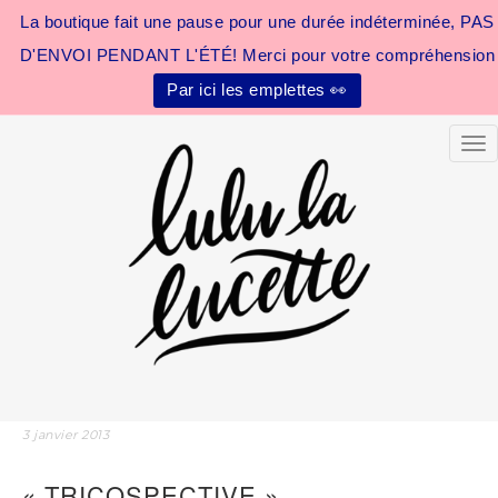
La boutique fait une pause pour une durée indéterminée, PAS
D'ENVOI PENDANT L'ÉTÉ! Merci pour votre compréhension
Par ici les emplettes 👀
Tog
3 janvier 2013
« TRICOSPECTIVE »