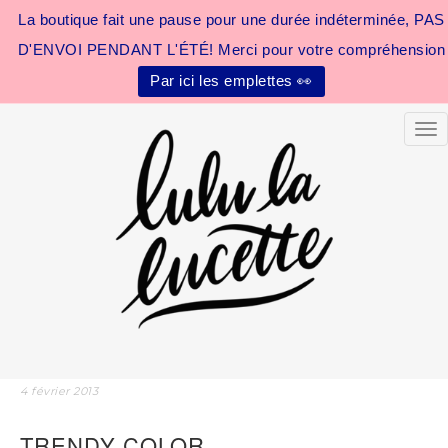
La boutique fait une pause pour une durée indéterminée, PAS
D'ENVOI PENDANT L'ÉTÉ! Merci pour votre compréhension
Par ici les emplettes 👀
Tog
4 février 2013
TRENDY COLOR