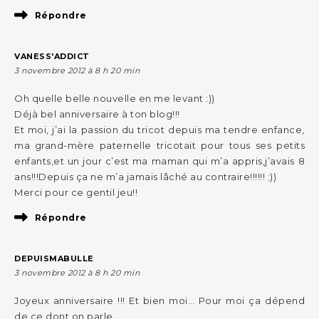
Répondre
VANESS'ADDICT
3 novembre 2012 à 8 h 20 min
Oh quelle belle nouvelle en me levant :))
Déjà bel anniversaire à ton blog!!!
Et moi, j’ai la passion du tricot depuis ma tendre enfance,
ma grand-mère paternelle tricotait pour tous ses petits
enfants,et un jour c’est ma maman qui m’a appris,j’avais 8
ans!!!Depuis ça ne m’a jamais lâché au contraire!!!!!! ;))
Merci pour ce gentil jeu!!
Répondre
DEPUISMABULLE
3 novembre 2012 à 8 h 20 min
Joyeux anniversaire !!! Et bien moi… Pour moi ça dépend
de ce dont on parle…