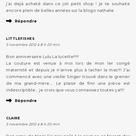
j’ai dejà acheté dans ce joli petit shop ! je te souhaite
encore plein de belles années sur la blogo nathalie
Répondre
LITTLEFISHES
3 novembre 2012 à 8 h 20 min
Bon anniversaire Lulu La lucette!!!!!
La couture est venue à moi lors de mon 1er congé
maternité et depuis je n’arrive plus à lacher la mac!!! J’ai
commencé avec une vieille Singer trouvé dans le grenier
de ma grand-mère…. Le plaisir de finir une pièce est
indescriptible… je crois que vous connaissez toutes ça!!!!
Répondre
CLAIRE
3 novembre 2012 à 8 h 20 min
Bon anniv de blog! J’ai pris goût à la couture en faisant des