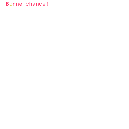
B
o
nne chance!