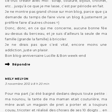
ce truc créatif avec moi : scrap, couture, bijoux, crochet,
etc… jusqu’à ce que je me lasse, c’est par période en fait.
Je ne montre pas grand chose sur mon blog, parce que ça
demande du temps de faire vivre un blog & justement je
préfère faire d’autres choses =)
Donc, donc, en ce qui me concerne, aucune bonne fée
au-dessus du berceau, et je suis d’ailleurs la seule de ma
famille (grande la famille) à bricoler.
Je ne dirais pas que c’est vital, encore moins une
addiction, juste un plaisir.
Bon blog-anniversaire Lucille & Bon week-end
Répondre
MELY MELYON
3 novembre 2012 à 8 h 20 min
Pour ma part j’ai été baigné dedans depuis toute petite :
ma nounou, la tante de ma maman etait couturière, ma
mère avait un magasin de pret a porter et a toujours
cousu, tricoter et réalisé des choses de ses 10 doigts … en