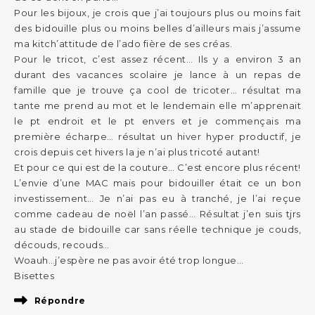
Pour les bijoux, je crois que j’ai toujours plus ou moins fait
des bidouille plus ou moins belles d’ailleurs mais j’assume
ma kitch’attitude de l’ado fière de ses créas.
Pour le tricot, c’est assez récent… Ils y a environ 3 an
durant des vacances scolaire je lance à un repas de
famille que je trouve ça cool de tricoter… résultat ma
tante me prend au mot et le lendemain elle m’apprenait
le pt endroit et le pt envers et je commençais ma
première écharpe… résultat un hiver hyper productif, je
crois depuis cet hivers la je n’ai plus tricoté autant!
Et pour ce qui est de la couture… C’est encore plus récent!
L’envie d’une MAC mais pour bidouiller était ce un bon
investissement… Je n’ai pas eu à tranché, je l’ai reçue
comme cadeau de noël l’an passé… Résultat j’en suis tjrs
au stade de bidouille car sans réelle technique je couds,
découds, recouds…
Woauh…j’espère ne pas avoir été trop longue…
Bisettes
Répondre