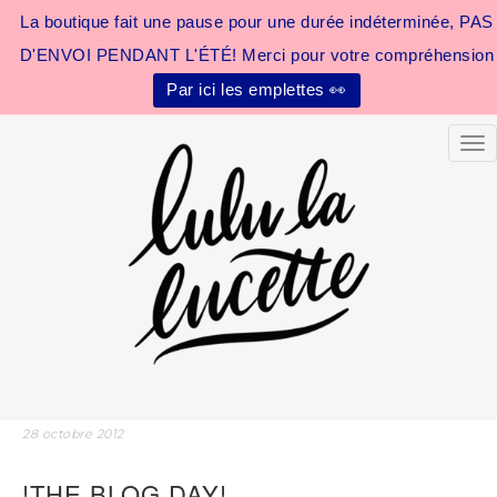
La boutique fait une pause pour une durée indéterminée, PAS
D'ENVOI PENDANT L'ÉTÉ! Merci pour votre compréhension
Par ici les emplettes 👀
Tog
28 octobre 2012
!THE BLOG DAY!