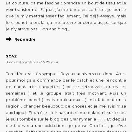
La couture, ça me fascine : prendre un bout de tissu et le
voir transformé…Et puis j’aime bricoler. Le tricot je pense
que je m’y mettrai assez facilement, j’ai déjà essayé, mais
le crochet, alors là, ça me fascine encore plus, parce que
je n’y arrive pas! Bon anniblog…
Répondre
SOAZ
3 novembre 2012 à 8 h 20 min
Ton idée est très sympa !!! Joyeux anniversaire donc. Alors
pour moi ça à commencé par le patch et une rencontre
de nanas très chouettes ( on se retrouvait toutes les
semaines ) et le groupe était très motivant. Puis un
problème banal ( mais douloureux …) m’a fait quitter la
région , changer beaucoup de choses et je me suis mise
aux bijoux. Et un été , par hasard en me baladant sur le net
je suis tombée sur le blog des Grannymania !!!!!!!! Et depuis
c’est devenu une addiction : je pense Crochet , je rêve
Crochet , j’offre plein de trucs Crochet, je donne des cours