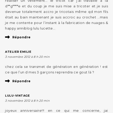
réaliser un vêtement… le tricot car j’ai travaillé à la
d**g****e et du coup je me suis mise a tricoter et je suis
devenue totalement accro je tricotais même qd mon fils
était au bain maintenant je suis accroc au crochet …mais
je me contente pour l’instant à la fabrication de nuages &
happy anniblog lulu lucette…
Répondre
ATELIER EMILIE
3 novembre 2012 à 8 h 20 min
chez cela se transmet de génération en génération ! est
ce que l’un d mes 3 garçons reprendra ce gout là ?
Répondre
LULU-VINTAGE
3 novembre 2012 à 8 h 20 min
joyeux anniversaire!!! en ce qui me concerne, jai