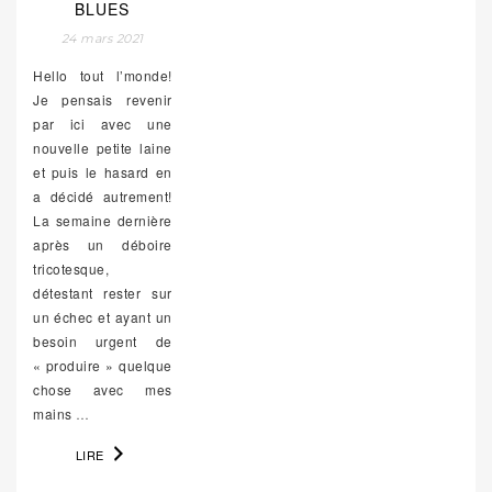
BLUES
24 mars 2021
Hello tout l’monde!
Je pensais revenir
par ici avec une
nouvelle petite laine
et puis le hasard en
a décidé autrement!
La semaine dernière
après un déboire
tricotesque,
détestant rester sur
un échec et ayant un
besoin urgent de
« produire » quelque
chose avec mes
mains
…
LIRE