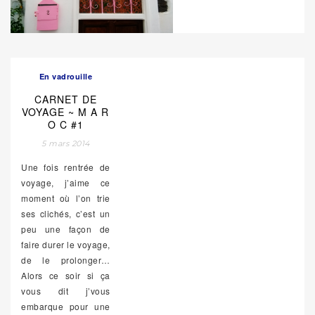
En vadrouille
CARNET DE
VOYAGE ~ M A R
O C #1
5 mars 2014
Une fois rentrée de
voyage, j’aime ce
moment où l’on trie
ses clichés, c’est un
peu une façon de
faire durer le voyage,
de le prolonger…
Alors ce soir si ça
vous dit j’vous
embarque pour une