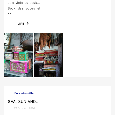
ptite virée au souk…
Souk des puces et
de
…
LIRE
En vadrouille
SEA, SUN AND…
23 février 2014