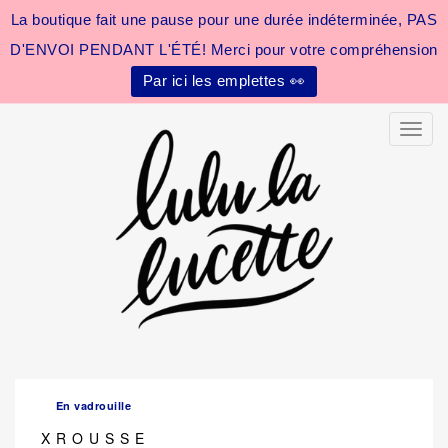
La boutique fait une pause pour une durée indéterminée, PAS
D'ENVOI PENDANT L'ÉTÉ! Merci pour votre compréhension
Par ici les emplettes 👀
Toggle
En vadrouille
X R O U S S E