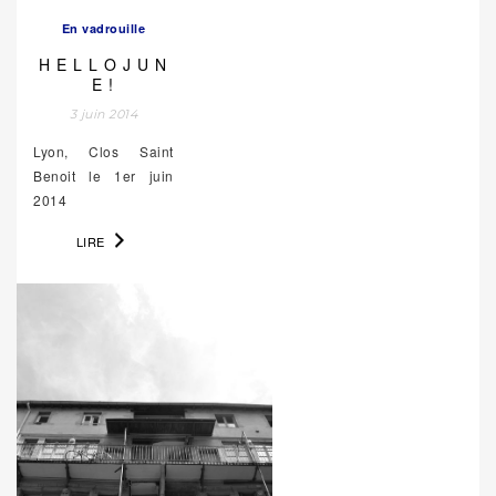
En vadrouille
H E L L O J U N
E !
3 juin 2014
Lyon, Clos Saint
Benoit le 1er juin
2014
LIRE