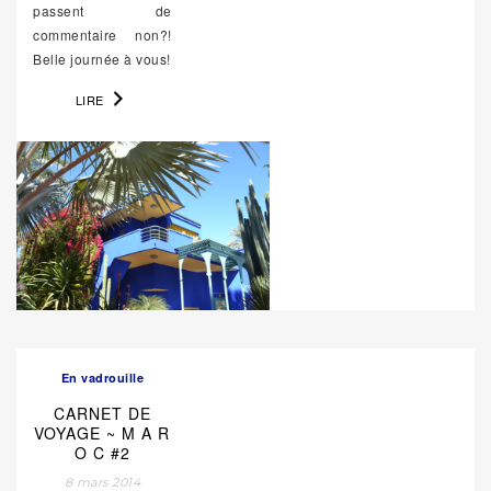
passent de
commentaire non?!
Belle journée à vous!
LIRE
En vadrouille
CARNET DE
VOYAGE ~ M A R
O C #2
8 mars 2014