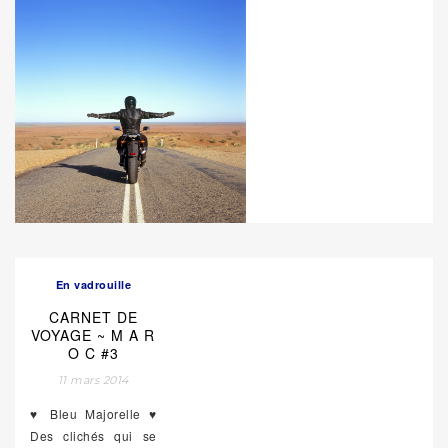
En vadrouille
CARNET DE
VOYAGE ~ M A R
O C #3
11 mars 2014
♥ Bleu Majorelle ♥
Des clichés qui se