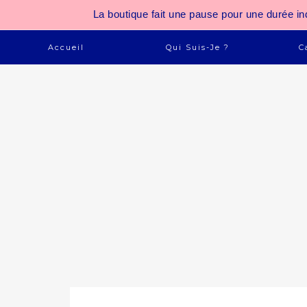
La boutique fait une pause pour une durée
Accueil
Qui Suis-Je ?
C