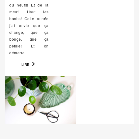
du neuf!!! Et de la
meuf! Haut les
boobs! Cette année
j’ai envie que ça
change, que ça
bouge, que ça
pétille! Et on
démarre
…
LIRE