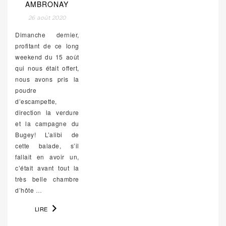
AMBRONAY
26 août 2020
Dimanche dernier,
profitant de ce long
weekend du 15 août
qui nous était offert,
nous avons pris la
poudre
d’escampette,
direction la verdure
et la campagne du
Bugey! L’alibi de
cette balade, s’il
fallait en avoir un,
c’était avant tout la
très belle chambre
d’hôte
…
LIRE