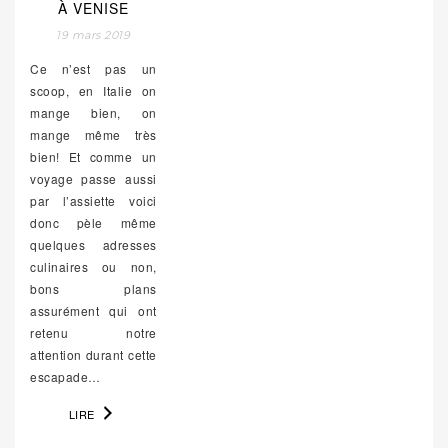
À VENISE
19 mars 2019
Ce n’est pas un
scoop, en Italie on
mange bien, on
mange même très
bien! Et comme un
voyage passe aussi
par l’assiette voici
donc pèle même
quelques adresses
culinaires ou non,
bons plans
assurément qui ont
retenu notre
attention durant cette
escapade…
LIRE