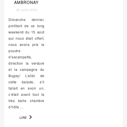
AMBRONAY
26 août 2020
Dimanche dernier,
profitant de ce long
weekend du 15 août
qui nous était offert,
nous avons pris la
poudre
d’escampette,
direction la verdure
et la campagne du
Bugey! L’alibi de
cette balade, s’il
fallait en avoir un,
c’était avant tout la
très belle chambre
d’hôte
…
LIRE