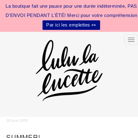
La boutique fait une pause pour une durée indéterminée, PAS
D'ENVOI PENDANT L'ÉTÉ! Merci pour votre compréhension
Par ici les emplettes 👀
Tog
20 juin 2013
SUMMER!