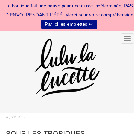
La boutique fait une pause pour une durée indéterminée, PAS
D'ENVOI PENDANT L'ÉTÉ! Merci pour votre compréhension
Par ici les emplettes 👀
Tog
4 juin 2013
SOUS LES TROPIQUES